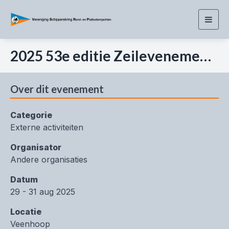
Togg
navig
2025 53e editie Zeilevenement Dragten-Wijde Ee voor Ronde en Platbodemjachten
Over dit evenement
Categorie
Externe activiteiten
Organisator
Andere organisaties
Datum
29 - 31 aug 2025
Locatie
Veenhoop