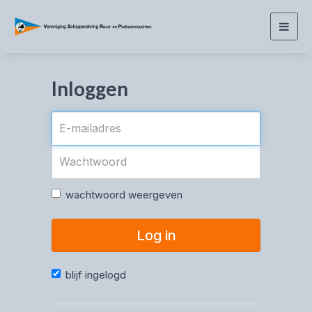
Togg
navig
Inloggen
wachtwoord weergeven
Log in
blijf ingelogd