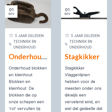
01
01
NOV
NOV
3 JAAR GELEDEN
3 JAAR GELEDEN
TECHNIEK EN
TECHNIEK EN
ONDERHOUD
ONDERHOUD
Onderhoud blokken en kleinhout
Stagkikker
Onderhoud blokken
Stagkikker
en kleinhout
Vlaggenlijnen
Blokken en
hebben voor de
kleinhout De
meesten onder ons
blokken die op
dikwijls een
onze schepen een
vervelend eind, en
‘rol’ vervullen bij
wel dat gedeelte dat