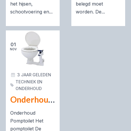
het hijsen,
belegd moet
schootvoering en...
worden. De...
01
NOV
3 JAAR GELEDEN
TECHNIEK EN
ONDERHOUD
Onderhoud aan het onderwatertoilet
Onderhoud
Pomptoilet Het
pomptoilet De