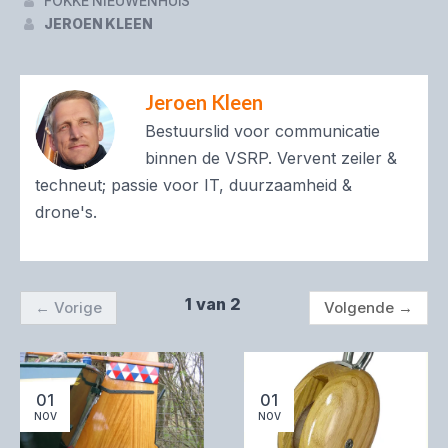
FOKKE NIEUWENHUIS
JEROEN KLEEN
Jeroen Kleen
Bestuurslid voor communicatie
binnen de VSRP. Vervent zeiler &
techneut; passie voor IT, duurzaamheid &
drone's.
1 van 2
←
Vorige
Volgende
→
01
01
NOV
NOV