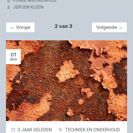
FOKKE NIEUWENHUIS
JEROEN KLEEN
2 van 3
←
Vorige
Volgende
→
01
NOV
3 JAAR GELEDEN
TECHNIEK EN ONDERHOUD